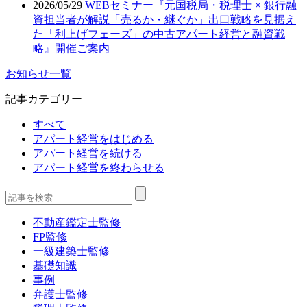
2026/05/29
WEBセミナー『元国税局・税理士 × 銀行融
資担当者が解説「売るか・継ぐか」出口戦略を見据え
た「利上げフェーズ」の中古アパート経営と融資戦
略』開催ご案内
お知らせ一覧
記事カテゴリー
すべて
アパート経営をはじめる
アパート経営を続ける
アパート経営を終わらせる
不動産鑑定士監修
FP監修
一級建築士監修
基礎知識
事例
弁護士監修