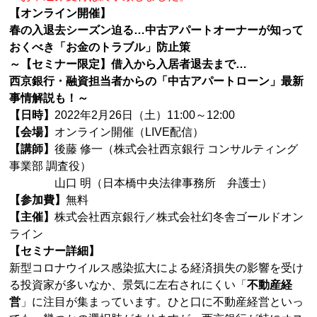
【オンライン開催】
春の入退去シーズン迫る…中古アパートオーナーが知って
おくべき「お金のトラブル」防止策
～【セミナー限定】借入から入居者退去まで…
西京銀行・融資担当者からの「中古アパートローン」最新
事情解説も！～
【日時】
2022年2月26日（土）11:00～12:00
【会場】
オンライン開催（LIVE配信）
【講師】
後藤 修一（株式会社西京銀行 コンサルティング
事業部 調査役）
山口 明（日本橋中央法律事務所 弁護士）
【参加費】
無料
【主催】
株式会社西京銀行／株式会社幻冬舎ゴールドオン
ライン
【セミナー詳細】
新型コロナウイルス感染拡大による経済損失の影響を受け
る投資家が多いなか、景気に左右されにくい「
不動産経
営
」に注目が集まっています。ひと口に不動産経営といっ