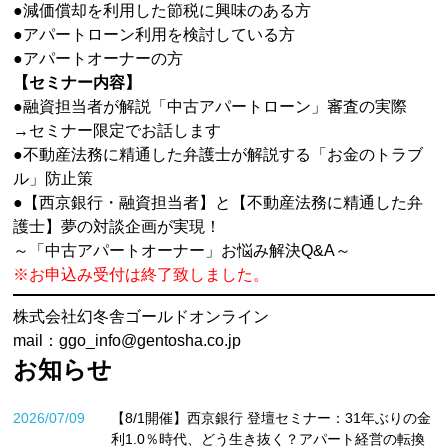
●減価償却を利用した節税に興味のある方
●アパートローン利用を検討している方
●アパートオーナーの方
【セミナー内容】
●融資担当者が解説「中古アパートローン」審査の実際
→セミナー限定でお話します
●不動産法務に精通した弁護士が解説する「お金のトラブ
ル」防止策
●【西京銀行・融資担当者】と【不動産法務に精通した弁
護士】夢の対談企画が実現！
～「中古アパートオーナー」お悩み解決Q&A～
※お申込み受付は終了致しました。
株式会社幻冬舎ゴールドオンライン
mail：ggo_info@gentosha.co.jp
お知らせ
2026/07/09
【8/1開催】西京銀行 登壇セミナー：31年ぶりの金
利1.0％時代、どう生き抜く？アパート経営の転換