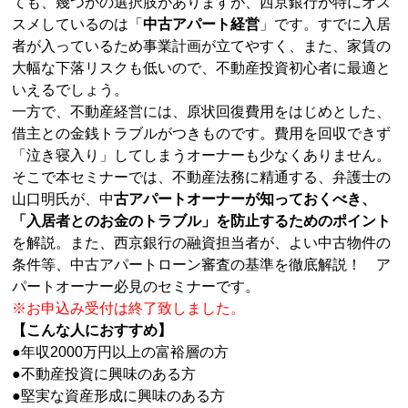
ても、幾つかの選択肢がありますが、西京銀行が特にオス
スメしているのは「
中古アパート経営
」です。すでに入居
者が入っているため事業計画が立てやすく、また、家賃の
大幅な下落リスクも低いので、不動産投資初心者に最適と
いえるでしょう。
一方で、不動産経営には、原状回復費用をはじめとした、
借主との金銭トラブルがつきものです。費用を回収できず
「泣き寝入り」してしまうオーナーも少なくありません。
そこで本セミナーでは、不動産法務に精通する、弁護士の
山口明氏が、中
古アパートオーナーが知っておくべき、
「入居者とのお金のトラブル」を防止するためのポイント
を解説。また、西京銀行の融資担当者が、よい中古物件の
条件等、中古アパートローン審査の基準を徹底解説！ ア
パートオーナー必見のセミナーです。
※お申込み受付は終了致しました。
【こんな人におすすめ】
●年収2000万円以上の富裕層の方
●不動産投資に興味のある方
●堅実な資産形成に興味のある方