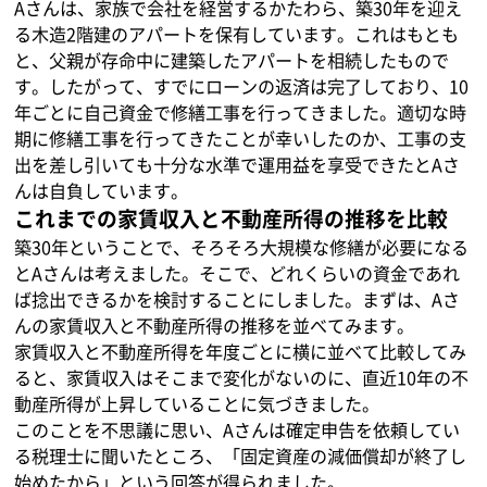
Aさんは、家族で会社を経営するかたわら、築30年を迎え
る木造2階建のアパートを保有しています。これはもとも
と、父親が存命中に建築したアパートを相続したもので
す。したがって、すでにローンの返済は完了しており、10
年ごとに自己資金で修繕工事を行ってきました。適切な時
期に修繕工事を行ってきたことが幸いしたのか、工事の支
出を差し引いても十分な水準で運用益を享受できたとAさ
んは自負しています。
これまでの家賃収入と不動産所得の推移を比較
築30年ということで、そろそろ大規模な修繕が必要になる
とAさんは考えました。そこで、どれくらいの資金であれ
ば捻出できるかを検討することにしました。まずは、Aさ
んの家賃収入と不動産所得の推移を並べてみます。
家賃収入と不動産所得を年度ごとに横に並べて比較してみ
ると、家賃収入はそこまで変化がないのに、直近10年の不
動産所得が上昇していることに気づきました。
このことを不思議に思い、Aさんは確定申告を依頼してい
る税理士に聞いたところ、「固定資産の減価償却が終了し
始めたから」という回答が得られました。