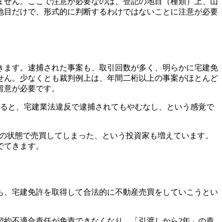
ません。ここで注意が必要なのは、登記の地目（種類）上、山
地目だけで、形式的に判断するわけではないことに注意が必要
きます。逮捕された事案も、取引回数が多く、明らかに宅建免
せん。少なくとも裁判例上は、年間二桁以上の事案がほとんど
留意が必要です。
すると、宅建業法違反で逮捕されてもやむなし、という感覚で
地の状態で売買してしまった、という投資家も増えています。
でてきます。
も、宅建免許を取得して合法的に不動産売買をしていこうとい
契約不適合責任が免責できなくなり、「引渡しから2年」の責