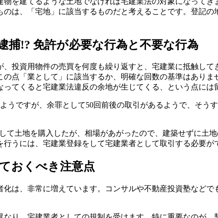
建物を建てるような土地でなければ宅建業法の対象になってき
ものは、「宅地」に該当するものだと考えることです。登記の
捕!? 免許が必要な行為と不要な行為
が、投資用物件の売買を何度も繰り返すと、宅建業に抵触して
この点「業として」に該当するか、明確な回数の基準はありま
なってくると宅建業法違反の余地が生じてくる、という点には
ようですが、余罪として50回前後の取引があるようで、そう
として土地を購入したが、相場があがったので、建築せずに土
を行うには、宅建業登録をして宅建業者として取引する必要が
ておくべき注意点
者化は、非常に増えています。コンサルや不動産投資塾などで
異なり、宅建業者としての規制を受けます。特に重要なのが、