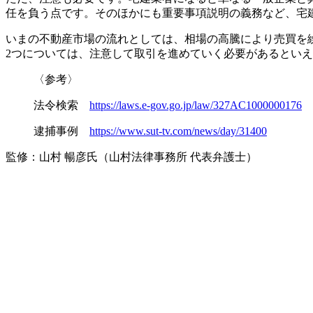
任を負う点です。そのほかにも重要事項説明の義務など、宅
いまの不動産市場の流れとしては、相場の高騰により売買を
2つについては、注意して取引を進めていく必要があるとい
〈参考〉
法令検索
https://laws.e-gov.go.jp/law/327AC1000000176
逮捕事例
https://www.sut-tv.com/news/day/31400
監修：山村 暢彦氏（山村法律事務所 代表弁護士）