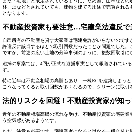
また「宅地」と限定されているように、ため池、山林などの
林、畑などとされていても、建物を建てる用途で売買される
となります。
不動産投資家も要注意…宅建業法違反で逮
自己所有の不動産を貸す大家業は宅建免許がいらないのです
許違反に該当するほどの取引回数だったことが問題でした。
ですが、前述の広い土地の分筆事例のように、複数回取引に
逮捕の事案では、4回が正式な逮捕事実として報道されている
す。
特に近年は不動産相場の高騰もあり、一棟RCを建築しよう
こうなってくると取引回数が多くなるので、クリーンに取引
法的リスクを回避！不動産投資家が知っ
近年の不動産相場高騰の流れを受け、不動産投資家の宅建業
う空気感があるようです。
ただ、注意も必要です。宅建業者になると単なる一般企業と