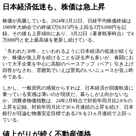
日本経済低迷も、株価は急上昇
株価が高騰している。2024年2月22日、日経平均株価終値は
1989年大納会での終値3万8,915円を上回る3万9,098円を記
録。その後も上昇傾向にあり、3月22日（著者執筆時点）で4
万888円と史上最高値を更新し続けている。
「失われた30年」といわれるように日本経済の低迷が続くな
か、株価が急上昇を続けることを訝る声も多いが、春闘にお
いて大手企業を中心に高額のベースアップ（ベア）引き上げ
回答がなされ、雰囲気でいえば景気のいいニュースが並ぶ昨
今である。
しかし、一般庶民の感覚からすれば、日本経済が回復軌道に
乗っている実感は薄いのが現状だ。暮らしが上向かないな
か、消費者物価指数は、24年2月時点で対前年同月比2.8％の
上昇を記録。対前年同月比で30ヵ月連続の上昇を続け、日本
銀行が目論む物価安定目標である2％を23ヵ月連続で上回っ
ている。
値上がりが続く不動産価格