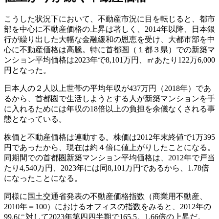
こうした状況下において、不動産市況に目を転じると、都市
部を中心に不動産価格の上昇は著しく、2014年以降、日本銀
行が繰り出した大幅な金融緩和の恩恵を受け、大都市部を中
心に不動産価格は高騰。特に首都圏（１都３県）での新築マ
ンション平均価格は2023年で8,101万円、㎡あたり122万6,000
円となった。
日本人の２人以上世帯の平均年収が437万円（2018年）であ
るから、首都圏で生活しようとする人が新築マンションを手
に入れるためには年収の18倍以上の負担を余儀なくされる事
態となっている。
株価と不動産価格は連動する。株価は2012年末終値で1万395
円であったから、現在は約４倍に値上がりしたことになる。
同期間での首都圏新築マンション平均価格は、2012年で戸当
たり4,540万円、2023年には同8,101万円であるから、1.78倍
になったことになる。
同様に国土交通省発表の不動産価格指数（商業用不動産、
2010年＝100）におけるオフィスの指数をみると、2012年の
99.6に対して2023年第四四半期で165.5。1.66倍の上昇だ。