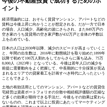
今後の不動産投資で成功するためのポ
イント
経済理論的には、おそらく賃貸マンション、アパートなどの
賃料は今後上昇に向かうことが想定される。だが一方で日本
の場合、人口減少、高齢化の波にさらされ、また849万戸の
空き家のうち賃貸用の空き家戸数が432万戸と全体の半数以
上を占めている。
日本の人口は2030年以降、減少のスピードが高まっていくこ
と、年間の出生数は、2016年に動態統計を取り始めた1899年
以降で初めて100万人割れをしてからさらに落ち込み、75万
8,000人（2023年）となっている。今後は若年人口の減少を
前提に需要動向をよく把握して、中長期的に十分採算が見込
まれるエリアでの貸家着工を計画すべき時代に入ったという
こともできよう。
土地の有効活用としてのマンション、アパートなどの賃貸住
宅経営は資産ポートフォリオの分散や相続税評価額の圧縮な
ど多くの効果が期待できる手法だ。今後もその効果は変わら
ないものの、これまで以上に投資にあたってマーケティング