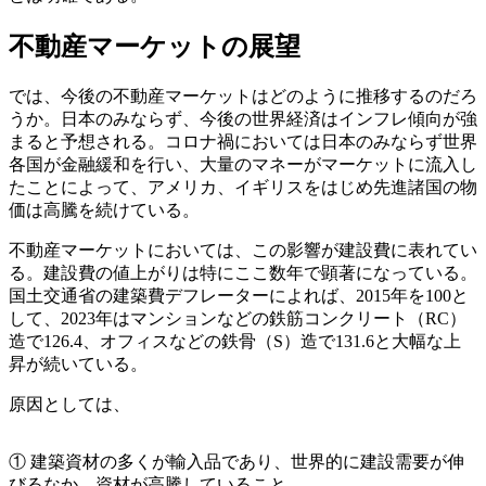
不動産マーケットの展望
では、今後の不動産マーケットはどのように推移するのだろ
うか。日本のみならず、今後の世界経済はインフレ傾向が強
まると予想される。コロナ禍においては日本のみならず世界
各国が金融緩和を行い、大量のマネーがマーケットに流入し
たことによって、アメリカ、イギリスをはじめ先進諸国の物
価は高騰を続けている。
不動産マーケットにおいては、この影響が建設費に表れてい
る。建設費の値上がりは特にここ数年で顕著になっている。
国土交通省の建築費デフレーターによれば、2015年を100と
して、2023年はマンションなどの鉄筋コンクリート（RC）
造で126.4、オフィスなどの鉄骨（S）造で131.6と大幅な上
昇が続いている。
原因としては、
① 建築資材の多くが輸入品であり、世界的に建設需要が伸
びるなか、資材が高騰していること