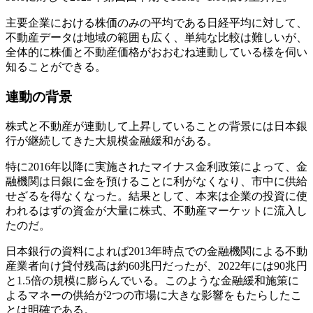
主要企業における株価のみの平均である日経平均に対して、
不動産データは地域の範囲も広く、単純な比較は難しいが、
全体的に株価と不動産価格がおおむね連動している様を伺い
知ることができる。
連動の背景
株式と不動産が連動して上昇していることの背景には日本銀
行が継続してきた大規模金融緩和がある。
特に2016年以降に実施されたマイナス金利政策によって、金
融機関は日銀に金を預けることに利がなくなり、市中に供給
せざるを得なくなった。結果として、本来は企業の投資に使
われるはずの資金が大量に株式、不動産マーケットに流入し
たのだ。
日本銀行の資料によれば2013年時点での金融機関による不動
産業者向け貸付残高は約60兆円だったが、2022年には90兆円
と1.5倍の規模に膨らんでいる。このような金融緩和施策に
よるマネーの供給が2つの市場に大きな影響をもたらしたこ
とは明確である。