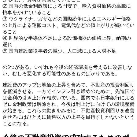
② 国内の低金利政策による円安で、輸入資材価格の高騰に
拍車をかけていること
③ ウクライナ、ガザなどの国際紛争によるエネルギー価格
の上昇による運搬コスト、電気代などの値上がりが続いてい
ること
④ 世界的な半導体不足による設備機器の価格上昇、納期の
遅れ
⑤ 国内建設業従事者の減少、人口減による人材不足
の5つがある。いずれも今後の経済環境を考えるに改善しな
い、むしろ悪化する可能性のあるものばかりである。
建設費のアップは地価の上昇を含めて、不動産の投資利回り
を低減させる。一方でインフレ引き締めのために、先進国で
は金利の引き上げが相次いでいる。国内でも日本銀行による
ゼロ金利政策は解除され、今後は利上げに向けての環境整備
が始まる。これらの動きをみるに、不動産投資利回りを改善
させるにはひとえに賃料収入の上昇を目指すしかないという
ことになる。