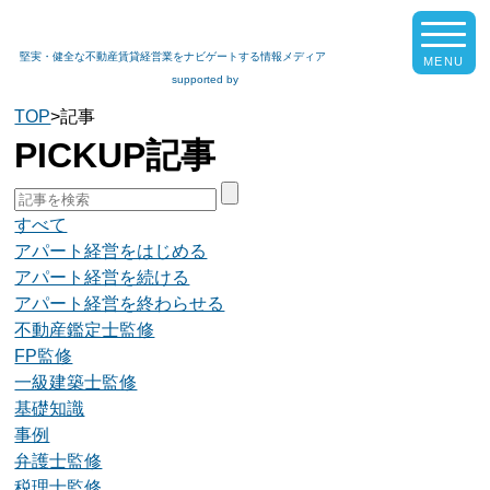
堅実・健全な不動産賃貸経営業をナビゲートする情報メディア
supported by
TOP
>
記事
PICKUP記事
すべて
アパート経営をはじめる
アパート経営を続ける
アパート経営を終わらせる
不動産鑑定士監修
FP監修
一級建築士監修
基礎知識
事例
弁護士監修
税理士監修